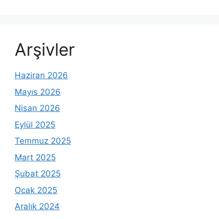
Arşivler
Haziran 2026
Mayıs 2026
Nisan 2026
Eylül 2025
Temmuz 2025
Mart 2025
Şubat 2025
Ocak 2025
Aralık 2024