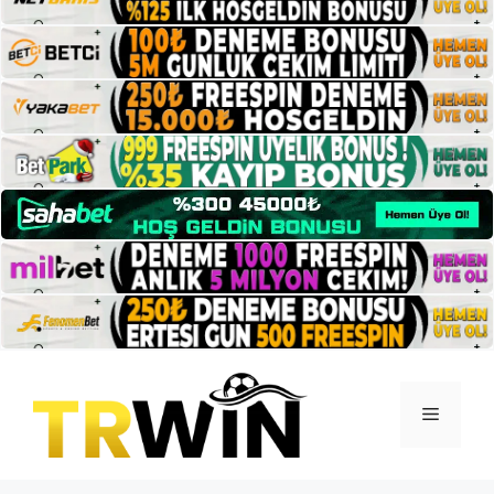
İçeriğe
atla
Menü