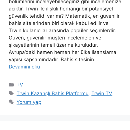
bölümlerini inceleyebileceğiniz gibi incelemenize
açıktır. Trwin ile ilişkili herhangi bir potansiyel
güvenlik tehdidi var mı? Matematik, en güvenilir
bahis sitelerinden biri olarak kabul edilir ve
Trwin kullanıcılar arasında popüler seçimlerdir.
Güven, güvenilir müşteri incelemeleri ve
şikayetlerinin temeli üzerine kuruludur.
Avrupa’daki hemen hemen her ülke lisanslama
yapısı kapsamındadır. Bahis sitesinin …
Devamını oku
Kategoriler
TV
Etiketler
Trwin Kazançlı Bahis Platformu
,
Trwin TV
Yorum yap