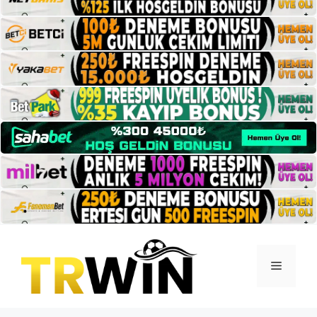
İçeriğe
atla
Menü