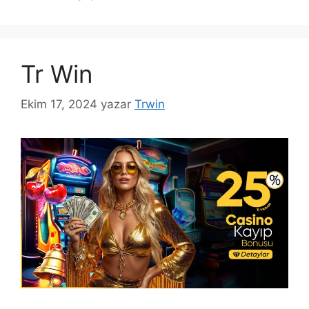
Tr Win
Ekim 17, 2024
yazar
Trwin