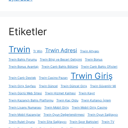
Etiketler
Trwin
Trwin Adresi
Tr Win
Trwin Altyapı
Trwin Bahis Forumu
Trwin Bilgi ve Beceri Gelişimi
Trwin Bonus
Trwin Bonus Avantajı
Trwin Canlı Bahis Bölümü
Trwin Canlı Bahis Ofisleri
Trwin Giriş
Trwin Canlı Destek
Trwin Casino Pazarı
Trwin Giriş Sayfası
Trwin Güncel
Trwin Güncel Giriş
Trwin Güvenilir Mi
Trwin Güçlü Web Sitesi
Trwin Hizmet Kalitesi
Trwin Kayıt
Trwin Kazançlı Bahis Platformu
Trwin Kaç Oldu
Trwin Kullanıcı İşlem
Trwin Lisans Numarası
Trwin Mobil Giriş
Trwin Mobil Giriş Casino
Trwin Mobil Kazançlar
Trwin Oyun Değerlendirmesi
Trwin Oyun Sağlayıcı
Trwin Rulet Oyunu
Trwin Site Sağlayıcı
Trwin Spor Bahisleri
Trwin TV