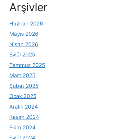
Arşivler
Haziran 2026
Mayıs 2026
Nisan 2026
Eylül 2025
Temmuz 2025
Mart 2025
Şubat 2025
Ocak 2025
Aralık 2024
Kasım 2024
Ekim 2024
Eylül 2024