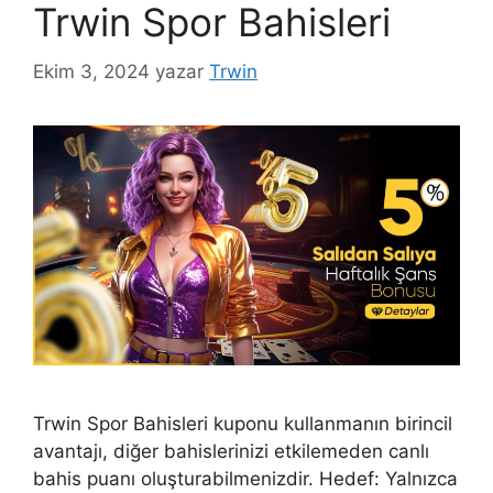
Trwin Spor Bahisleri
Ekim 3, 2024
yazar
Trwin
Trwin Spor Bahisleri kuponu kullanmanın birincil
avantajı, diğer bahislerinizi etkilemeden canlı
bahis puanı oluşturabilmenizdir. Hedef: Yalnızca