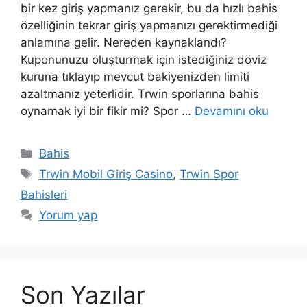
bir kez giriş yapmanız gerekir, bu da hızlı bahis
özelliğinin tekrar giriş yapmanızı gerektirmediği
anlamına gelir. Nereden kaynaklandı?
Kuponunuzu oluşturmak için istediğiniz döviz
kuruna tıklayıp mevcut bakiyenizden limiti
azaltmanız yeterlidir. Trwin sporlarına bahis
oynamak iyi bir fikir mi? Spor …
Devamını oku
Kategoriler
Bahis
Etiketler
Trwin Mobil Giriş Casino
,
Trwin Spor
Bahisleri
Yorum yap
Son Yazılar