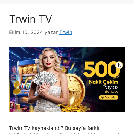
Trwin TV
Ekim 10, 2024
yazar
Trwin
Trwin TV kaynaklandı? Bu sayfa farklı