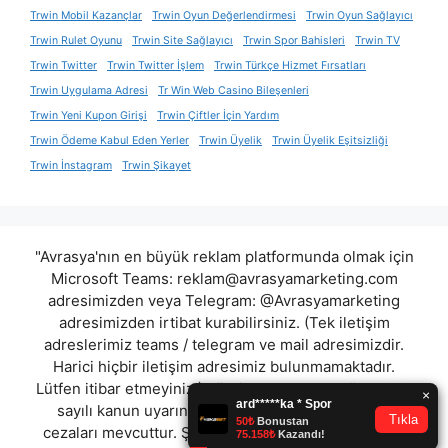
Trwin Mobil Kazançlar
Trwin Oyun Değerlendirmesi
Trwin Oyun Sağlayıcı
Trwin Rulet Oyunu
Trwin Site Sağlayıcı
Trwin Spor Bahisleri
Trwin TV
Trwin Twitter
Trwin Twitter İşlem
Trwin Türkçe Hizmet Fırsatları
Trwin Uygulama Adresi
Tr Win Web Casino Bileşenleri
Trwin Yeni Kupon Girişi
Trwin Çiftler İçin Yardım
Trwin Ödeme Kabul Eden Yerler
Trwin Üyelik
Trwin Üyelik Eşitsizliği
Trwin İnstagram
Trwin Şikayet
"Avrasya'nın en büyük reklam platformunda olmak için
Microsoft Teams:
reklam@avrasyamarketing.com
adresimizden veya Telegram: @Avrasyamarketing
adresimizden irtibat kurabilirsiniz. (Tek iletişim
adreslerimiz teams / telegram ve mail adresimizdir.
Harici hiçbir iletişim adresimiz bulunmamaktadır.
Lütfen itibar etmeyiniz.) Türkiye yasalarına göre 7258
sayılı kanun uyarınca yasa dışı bahis oynamanın
cezaları mevcuttur. Şu an bulunduğunuz site hiç bir