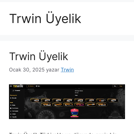
Trwin Üyelik
Trwin Üyelik
Ocak 30, 2025
yazar
Trwin