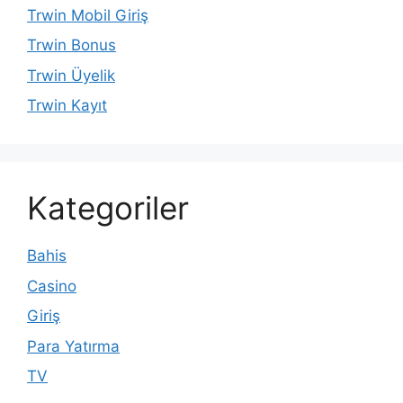
Trwin Mobil Giriş
Trwin Bonus
Trwin Üyelik
Trwin Kayıt
Kategoriler
Bahis
Casino
Giriş
Para Yatırma
TV