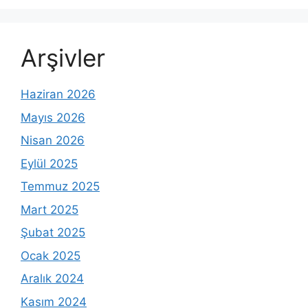
Arşivler
Haziran 2026
Mayıs 2026
Nisan 2026
Eylül 2025
Temmuz 2025
Mart 2025
Şubat 2025
Ocak 2025
Aralık 2024
Kasım 2024