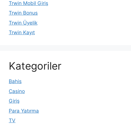
Trwin Mobil Giriş
Trwin Bonus
Trwin Üyelik
Trwin Kayıt
Kategoriler
Bahis
Casino
Giriş
Para Yatırma
TV