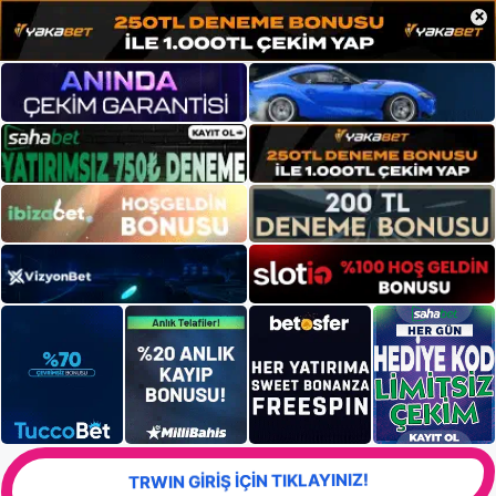
×
TRWIN GİRİŞ İÇİN TIKLAYINIZ!