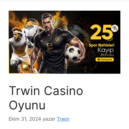
Trwin Casino
Oyunu
Ekim 31, 2024
yazar
Trwin