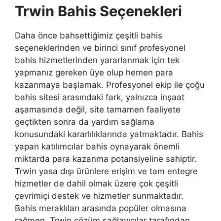
Trwin Bahis Seçenekleri
Daha önce bahsettiğimiz çeşitli bahis
seçeneklerinden ve birinci sınıf profesyonel
bahis hizmetlerinden yararlanmak için tek
yapmanız gereken üye olup hemen para
kazanmaya başlamak. Profesyonel ekip ile çoğu
bahis sitesi arasındaki fark, yalnızca inşaat
aşamasında değil, site tamamen faaliyete
geçtikten sonra da yardım sağlama
konusundaki kararlılıklarında yatmaktadır. Bahis
yapan katılımcılar bahis oynayarak önemli
miktarda para kazanma potansiyeline sahiptir.
Trwin yasa dışı ürünlere erişim ve tam entegre
hizmetler de dahil olmak üzere çok çeşitli
çevrimiçi destek ve hizmetler sunmaktadır.
Bahis meraklıları arasında popüler olmasına
rağmen, Trwin çözüm sağlayıcılar tarafından