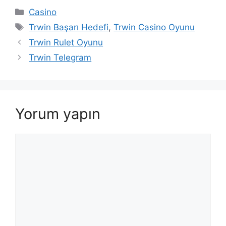
Kategoriler
Casino
Etiketler
Trwin Başarı Hedefi
,
Trwin Casino Oyunu
Trwin Rulet Oyunu
Trwin Telegram
Yorum yapın
Yorum