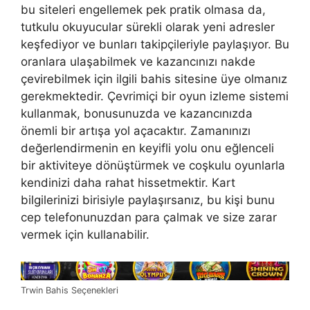
bu siteleri engellemek pek pratik olmasa da,
tutkulu okuyucular sürekli olarak yeni adresler
keşfediyor ve bunları takipçileriyle paylaşıyor. Bu
oranlara ulaşabilmek ve kazancınızı nakde
çevirebilmek için ilgili bahis sitesine üye olmanız
gerekmektedir. Çevrimiçi bir oyun izleme sistemi
kullanmak, bonusunuzda ve kazancınızda
önemli bir artışa yol açacaktır. Zamanınızı
değerlendirmenin en keyifli yolu onu eğlenceli
bir aktiviteye dönüştürmek ve coşkulu oyunlarla
kendinizi daha rahat hissetmektir. Kart
bilgilerinizi birisiyle paylaşırsanız, bu kişi bunu
cep telefonunuzdan para çalmak ve size zarar
vermek için kullanabilir.
Trwin Bahis Seçenekleri