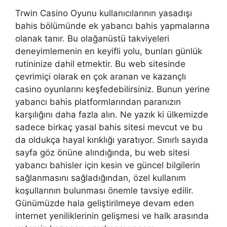
Trwin Casino Oyunu kullanıcılarının yasadışı
bahis bölümünde ek yabancı bahis yapmalarına
olanak tanır. Bu olağanüstü takviyeleri
deneyimlemenin en keyifli yolu, bunları günlük
rutininize dahil etmektir. Bu web sitesinde
çevrimiçi olarak en çok aranan ve kazançlı
casino oyunlarını keşfedebilirsiniz. Bunun yerine
yabancı bahis platformlarından paranızın
karşılığını daha fazla alın. Ne yazık ki ülkemizde
sadece birkaç yasal bahis sitesi mevcut ve bu
da oldukça hayal kırıklığı yaratıyor. Sınırlı sayıda
sayfa göz önüne alındığında, bu web sitesi
yabancı bahisler için kesin ve güncel bilgilerin
sağlanmasını sağladığından, özel kullanım
koşullarının bulunması önemle tavsiye edilir.
Günümüzde hala geliştirilmeye devam eden
internet yeniliklerinin gelişmesi ve halk arasında