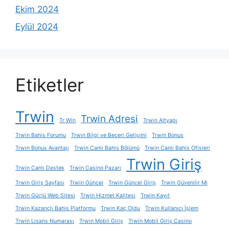
Ekim 2024
Eylül 2024
Etiketler
Trwin
Trwin Adresi
Tr Win
Trwin Altyapı
Trwin Bahis Forumu
Trwin Bilgi ve Beceri Gelişimi
Trwin Bonus
Trwin Bonus Avantajı
Trwin Canlı Bahis Bölümü
Trwin Canlı Bahis Ofisleri
Trwin Giriş
Trwin Canlı Destek
Trwin Casino Pazarı
Trwin Giriş Sayfası
Trwin Güncel
Trwin Güncel Giriş
Trwin Güvenilir Mi
Trwin Güçlü Web Sitesi
Trwin Hizmet Kalitesi
Trwin Kayıt
Trwin Kazançlı Bahis Platformu
Trwin Kaç Oldu
Trwin Kullanıcı İşlem
Trwin Lisans Numarası
Trwin Mobil Giriş
Trwin Mobil Giriş Casino