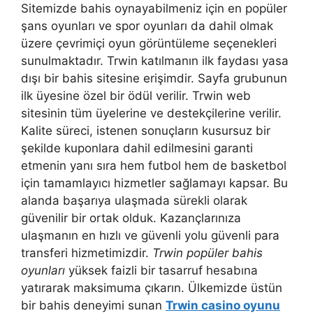
Sitemizde bahis oynayabilmeniz için en popüler
şans oyunları ve spor oyunları da dahil olmak
üzere çevrimiçi oyun görüntüleme seçenekleri
sunulmaktadır. Trwin katılmanın ilk faydası yasa
dışı bir bahis sitesine erişimdir. Sayfa grubunun
ilk üyesine özel bir ödül verilir. Trwin web
sitesinin tüm üyelerine ve destekçilerine verilir.
Kalite süreci, istenen sonuçların kusursuz bir
şekilde kuponlara dahil edilmesini garanti
etmenin yanı sıra hem futbol hem de basketbol
için tamamlayıcı hizmetler sağlamayı kapsar. Bu
alanda başarıya ulaşmada sürekli olarak
güvenilir bir ortak olduk. Kazançlarınıza
ulaşmanın en hızlı ve güvenli yolu güvenli para
transferi hizmetimizdir.
Trwin popüler bahis
oyunları
yüksek faizli bir tasarruf hesabına
yatırarak maksimuma çıkarın. Ülkemizde üstün
bir bahis deneyimi sunan
Trwin casino oyunu