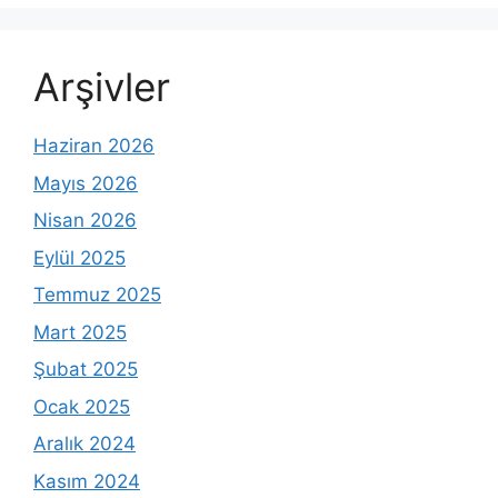
Arşivler
Haziran 2026
Mayıs 2026
Nisan 2026
Eylül 2025
Temmuz 2025
Mart 2025
Şubat 2025
Ocak 2025
Aralık 2024
Kasım 2024