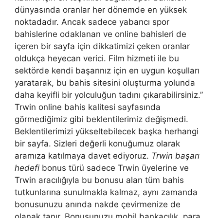
dünyasında oranlar her dönemde en yüksek
noktadadır. Ancak sadece yabancı spor
bahislerine odaklanan ve online bahisleri de
içeren bir sayfa için dikkatimizi çeken oranlar
oldukça heyecan verici. Film hizmeti ile bu
sektörde kendi başarınız için en uygun koşulları
yaratarak, bu bahis sitesini oluşturma yolunda
daha keyifli bir yolculuğun tadını çıkarabilirsiniz.”
Trwin online bahis kalitesi sayfasında
görmediğimiz gibi beklentilerimiz değişmedi.
Beklentilerimizi yükseltebilecek başka herhangi
bir sayfa. Sizleri değerli konuğumuz olarak
aramıza katılmaya davet ediyoruz.
Trwin başarı
hedefi
bonus türü sadece Trwin üyelerine ve
Trwin aracılığıyla bu bonusu alan tüm bahis
tutkunlarına sunulmakla kalmaz, aynı zamanda
bonusunuzu anında nakde çevirmenize de
olanak tanır. Bonusunuzu mobil bankacılık, para