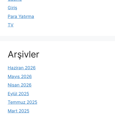
Giriş
Para Yatırma
TV
Arşivler
Haziran 2026
Mayıs 2026
Nisan 2026
Eylül 2025
Temmuz 2025
Mart 2025