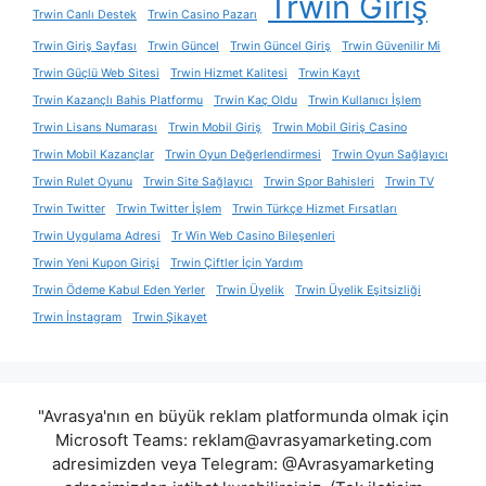
Trwin Giriş
Trwin Canlı Destek
Trwin Casino Pazarı
Trwin Giriş Sayfası
Trwin Güncel
Trwin Güncel Giriş
Trwin Güvenilir Mi
Trwin Güçlü Web Sitesi
Trwin Hizmet Kalitesi
Trwin Kayıt
Trwin Kazançlı Bahis Platformu
Trwin Kaç Oldu
Trwin Kullanıcı İşlem
Trwin Lisans Numarası
Trwin Mobil Giriş
Trwin Mobil Giriş Casino
Trwin Mobil Kazançlar
Trwin Oyun Değerlendirmesi
Trwin Oyun Sağlayıcı
Trwin Rulet Oyunu
Trwin Site Sağlayıcı
Trwin Spor Bahisleri
Trwin TV
Trwin Twitter
Trwin Twitter İşlem
Trwin Türkçe Hizmet Fırsatları
Trwin Uygulama Adresi
Tr Win Web Casino Bileşenleri
Trwin Yeni Kupon Girişi
Trwin Çiftler İçin Yardım
Trwin Ödeme Kabul Eden Yerler
Trwin Üyelik
Trwin Üyelik Eşitsizliği
Trwin İnstagram
Trwin Şikayet
"Avrasya'nın en büyük reklam platformunda olmak için
Microsoft Teams:
reklam@avrasyamarketing.com
adresimizden veya Telegram: @Avrasyamarketing