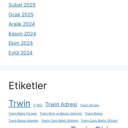
Şubat 2025
Ocak 2025
Aralık 2024
Kasım 2024
Ekim 2024
Eylül 2024
Etiketler
Trwin
Trwin Adresi
Tr Win
Trwin Altyapı
Trwin Bahis Forumu
Trwin Bilgi ve Beceri Gelişimi
Trwin Bonus
Trwin Bonus Avantajı
Trwin Canlı Bahis Bölümü
Trwin Canlı Bahis Ofisleri