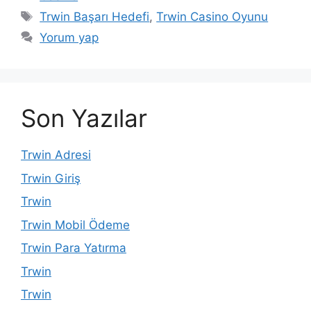
Etiketler
Trwin Başarı Hedefi
,
Trwin Casino Oyunu
Yorum yap
Son Yazılar
Trwin Adresi
Trwin Giriş
Trwin
Trwin Mobil Ödeme
Trwin Para Yatırma
Trwin
Trwin